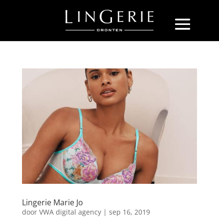
Lingerie Marie Jo
door
VWA digital agency
|
sep 16, 2019