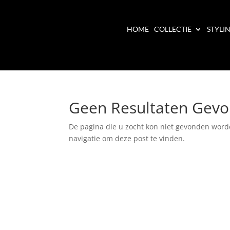
HOME
COLLECTIE
STYLI
Geen Resultaten Gev
De pagina die u zocht kon niet gevonden word
navigatie om deze post te vinden.