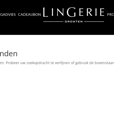
NGADVIES
CADEAUBON
PRO
onden
en. Probeer uw zoekopdracht te verfijnen of gebruik de bovenstaa