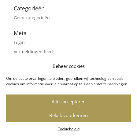
Categorieën
Geen categorieën
Meta
Login
Vermeldingen feed
Reacties feed
Beheer cookies
WordPress.org
Om de beste ervaringen te bieden, gebruiken wij technologieën zoals
cookies om informatie over je apparaat op te slaan en/of te raadplegen.
© 2023 Copyright LinGerie Dronten • Deze website
Alles accepteren
maakt gebruik van cookies •
Contact
•
Powered by VWA digital agency
Bekijk voorkeuren
Cookiebeleid