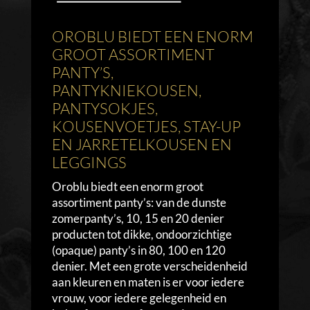
OROBLU BIEDT EEN ENORM
GROOT ASSORTIMENT
PANTY’S,
PANTYKNIEKOUSEN,
PANTYSOKJES,
KOUSENVOETJES, STAY-UP
EN JARRETELKOUSEN EN
LEGGINGS
Oroblu biedt een enorm groot
assortiment panty’s: van de dunste
zomerpanty’s, 10, 15 en 20 denier
producten tot dikke, ondoorzichtige
(opaque) panty’s in 80, 100 en 120
denier. Met een grote verscheidenheid
aan kleuren en maten is er voor iedere
vrouw, voor iedere gelegenheid en