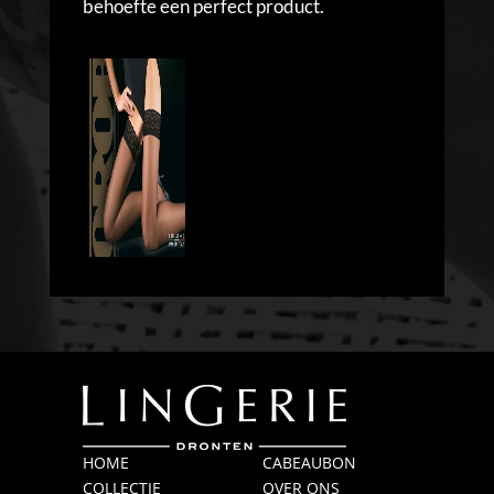
behoefte een perfect product.
HOME
CABEAUBON
COLLECTIE
OVER ONS