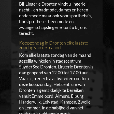
Bij Lingerie Dronten vindt u lingerie,
nacht – en badmode, dames en heren
ondermode maar ook voor sportbeha’s,
borstprotheses beenmode en
zwangerschapslingerie kunt u bij ons
terecht.
Koopzondag in Dronten elke laatste
zondag van de maand
Kom elke laatste zondag van de maand
gezellig winkelen in stadscentrum
SuyderSee Dronten. Lingerie Dronten is
dan geopend van 12.00 tot 17.00 uur.
Vaak zijn er extra activiteiten rondom
deze koopzondag. Het centrum van
Dronten is gemakkelijk te bereiken
vanuit Emmeloord, Almere, Elburg,
Harderwijk, Lelystad, Kampen, Zwolle
en Lemmer. In de nabijheid van het
centrum is voldoende gratis