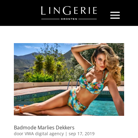
Badmode Marlies Dekkers
door
VWA digital agency
|
sep 17, 2019