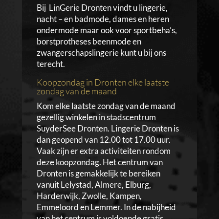
Bij LinGerie Dronten vindt u lingerie,
nacht – en badmode, dames en heren
ondermode maar ook voor sportbeha’s,
borstprotheses beenmode en
zwangerschapslingerie kunt u bij ons
terecht.
Koopzondag in Dronten elke laatste
zondag van de maand
Kom elke laatste zondag van de maand
gezellig winkelen in stadscentrum
SuyderSee Dronten. Lingerie Dronten is
dan geopend van 12.00 tot 17.00 uur.
Vaak zijn er extra activiteiten rondom
deze koopzondag. Het centrum van
Dronten is gemakkelijk te bereiken
vanuit Lelystad, Almere, Elburg,
Harderwijk, Zwolle, Kampen,
Emmeloord en Lemmer. In de nabijheid
van het centrum is voldoende gratis