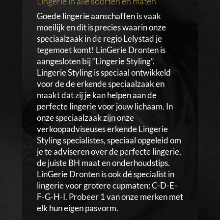
Lingerie in alle soorten en maten
Goede lingerie aanschaffen is vaak
moeilijk en dit is precies waarin onze
speciaalzaak in de regio Lelystad je
tegemoet komt! LinGerie Dronten is
aangesloten bij “Lingerie Styling”.
Lingerie Styling is speciaal ontwikkeld
voor de de erkende speciaalzaak en
maakt dat zij je kan helpen aan de
perfecte lingerie voor jouw lichaam. In
onze speciaalzaak zijn onze
verkoopadviseuses erkende Lingerie
Styling specialistes, speciaal opgeleid om
je te adviseren over de perfecte lingerie,
de juiste BH maat en onderhoudstips.
LinGerie Dronten is ook dé specialist in
lingerie voor grotere cupmaten: C-D-E-
F-G-H-I. Probeer 1 van onze merken met
elk hun eigen pasvorm.