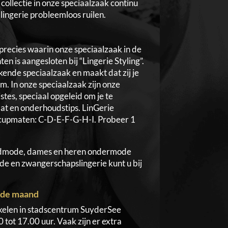
collectie in onze speciaalzaak continu
 lingerie probleemloos ruilen.
s precies waarin onze speciaalzaak in de
 is aangesloten bij “Lingerie Styling”.
rkende speciaalzaak en maakt dat zij je
m. In onze speciaalzaak zijn onze
tes, speciaal opgeleid om je te
aat en onderhoudstips. LinGerie
re cupmaten: C-D-E-F-G-H-I. Probeer 1
 badmode, dames en heren ondermode
e en zwangerschapslingerie kunt u bij
n de maand
nkelen in stadscentrum SuyderSee
tot 17.00 uur. Vaak zijn er extra