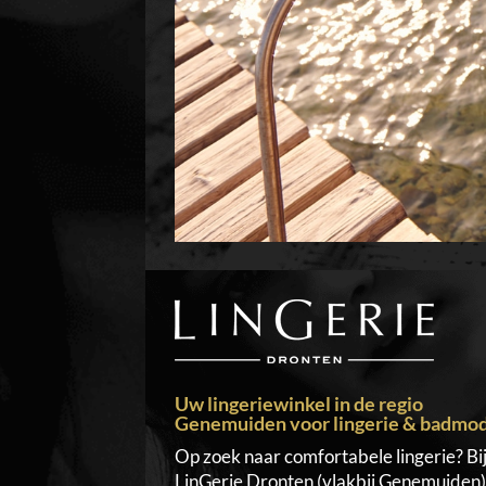
Uw lingeriewinkel in de regio
Genemuiden voor lingerie & badmo
Op zoek naar comfortabele lingerie? Bi
LinGerie Dronten (vlakbij Genemuiden