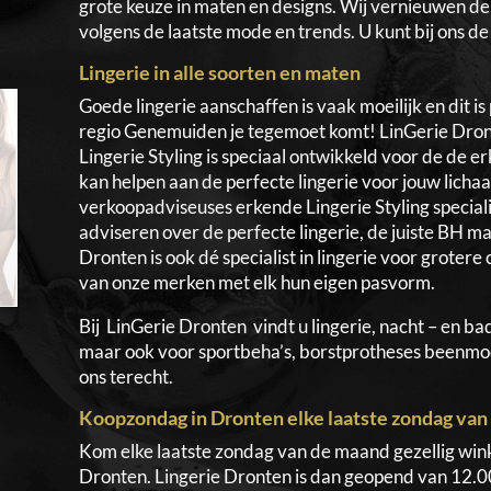
grote keuze in maten en designs. Wij vernieuwen de 
volgens de laatste mode en trends. U kunt bij ons de
Lingerie in alle soorten en maten
Goede lingerie aanschaffen is vaak moeilijk en dit i
regio Genemuiden je tegemoet komt! LinGerie Dronten
Lingerie Styling is speciaal ontwikkeld voor de de e
kan helpen aan de perfecte lingerie voor jouw lichaa
verkoopadviseuses erkende Lingerie Styling specialis
adviseren over de perfecte lingerie, de juiste BH m
Dronten is ook dé specialist in lingerie voor grote
van onze merken met elk hun eigen pasvorm.
Bij LinGerie Dronten vindt u lingerie, nacht – en
maar ook voor sportbeha’s, borstprotheses beenmod
ons terecht.
Koopzondag in Dronten elke laatste zondag va
Kom elke laatste zondag van de maand gezellig wi
Dronten. Lingerie Dronten is dan geopend van 12.00 