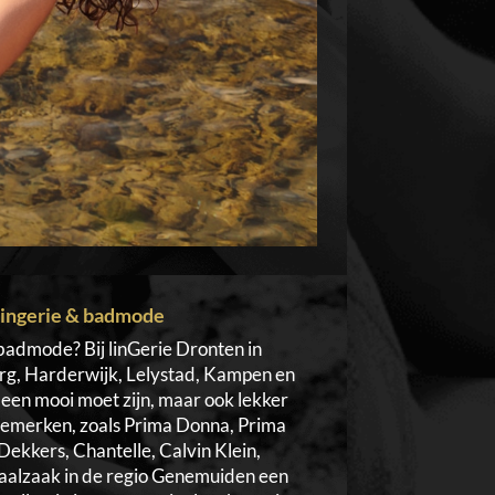
 lingerie & badmode
badmode? Bij linGerie Dronten in
rg, Harderwijk, Lelystad, Kampen en
een mooi moet zijn, maar ook lekker
eriemerken, zoals Prima Donna, Prima
Dekkers, Chantelle, Calvin Klein,
ciaalzaak in de regio Genemuiden een