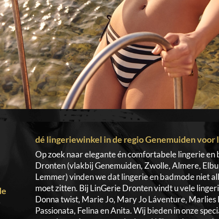
dé lingeriewinkel in de regio Genemuiden voor
Op zoek naar elegante én comfortabele lingerie en 
Dronten (vlakbij Genemuiden, Zwolle, Almere, Elbu
Lemmer) vinden we dat lingerie en badmode niet all
moet zitten. Bij LinGerie Dronten vindt u vele ling
de
Donna twist, Marie Jo, Mary Jo Láventure, Marlies 
j
Passionata, Felina en Anita. Wij bieden in onze spe
)