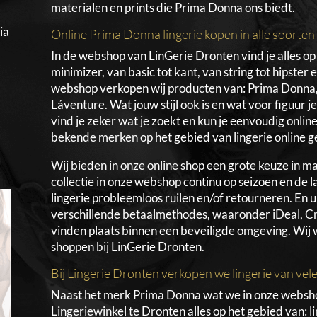
materialen en prints die Prima Donna ons biedt.
ia
Online Prima Donna lingerie kopen in alle soorte
In de webshop van LinGerie Dronten vind je alles op 
minimizer, van basic tot kant, van string tot hipster
webshop verkopen wij producten van: Prima Donna,
Láventure. Wat jouw stijl ook is en wat voor figuur j
vind je zeker wat je zoekt en kun je eenvoudig onlin
n
bekende merken op het gebied van lingerie online g
Wij bieden in onze online shop een grote keuze in m
collectie in onze webshop continu op seizoen en de l
lingerie probleemloos ruilen en/of retourneren. En 
verschillende betaalmethodes, waaronder iDeal, Cr
vinden plaats binnen een beveiligde omgeving. Wij 
shoppen bij LinGerie Dronten.
Bij Lingerie Dronten verkopen we lingerie van ve
Naast het merk Prima Donna wat we in onze webshop
Lingeriewinkel te Dronten alles op het gebied van: l