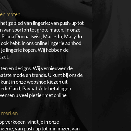
n en maten
het gebied van lingerie: van push-up tot
 en van sportbh tot grote maten. In onze
 Prima Donna twist, Marie Jo, Mary Jo
e ook hebt, in ons online lingerie aanbod
e je lingerie kopen. Wij hebben de
ezet.
aten en designs. Wij vernieuwen de
aatste mode en trends. U kunt bij ons de
u kunt in onze webshop kiezen uit
editCard, Paypal. Alle betalingen
wensen u veel plezier met online
le merken
 verkopen, vindt je in onze
ingerie, van push-up tot minimizer, van